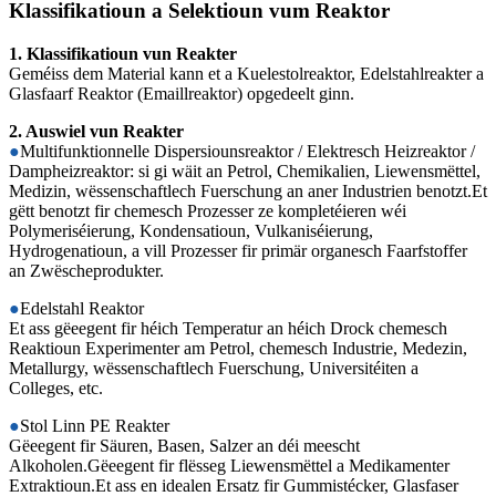
Klassifikatioun a Selektioun vum Reaktor
1. Klassifikatioun vun Reakter
Geméiss dem Material kann et a Kuelestolreaktor, Edelstahlreakter a
Glasfaarf Reaktor (Emaillreaktor) opgedeelt ginn.
2. Auswiel vun Reakter
●
Multifunktionnelle Dispersiounsreaktor / Elektresch Heizreaktor /
Dampheizreaktor: si gi wäit an Petrol, Chemikalien, Liewensmëttel,
Medizin, wëssenschaftlech Fuerschung an aner Industrien benotzt.Et
gëtt benotzt fir chemesch Prozesser ze kompletéieren wéi
Polymeriséierung, Kondensatioun, Vulkaniséierung,
Hydrogenatioun, a vill Prozesser fir primär organesch Faarfstoffer
an Zwëscheprodukter.
●
Edelstahl Reaktor
Et ass gëeegent fir héich Temperatur an héich Drock chemesch
Reaktioun Experimenter am Petrol, chemesch Industrie, Medezin,
Metallurgy, wëssenschaftlech Fuerschung, Universitéiten a
Colleges, etc.
●
Stol Linn PE Reakter
Gëeegent fir Säuren, Basen, Salzer an déi meescht
Alkoholen.Gëeegent fir flësseg Liewensmëttel a Medikamenter
Extraktioun.Et ass en idealen Ersatz fir Gummistécker, Glasfaser