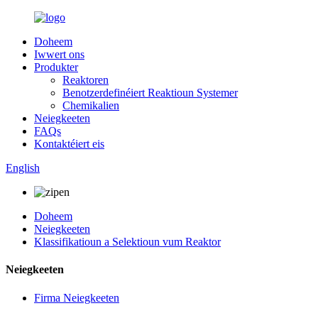
Doheem
Iwwert ons
Produkter
Reaktoren
Benotzerdefinéiert Reaktioun Systemer
Chemikalien
Neiegkeeten
FAQs
Kontaktéiert eis
English
Doheem
Neiegkeeten
Klassifikatioun a Selektioun vum Reaktor
Neiegkeeten
Firma Neiegkeeten