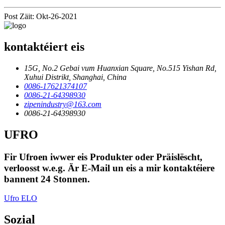
Post Zäit: Okt-26-2021
kontaktéiert eis
15G, No.2 Gebai vum Huanxian Square, No.515 Yishan Rd,
Xuhui Distrikt, Shanghai, China
0086-17621374107
0086-21-64398930
zipenindustry@163.com
0086-21-64398930
UFRO
Fir Ufroen iwwer eis Produkter oder Präislëscht,
verloosst w.e.g. Är E-Mail un eis a mir kontaktéiere
bannent 24 Stonnen.
Ufro ELO
Sozial