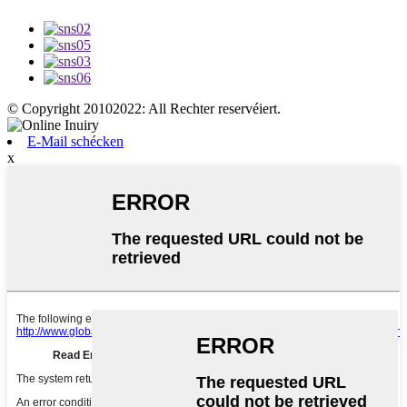
© Copyright 20102022: All Rechter reservéiert.
E-Mail schécken
x