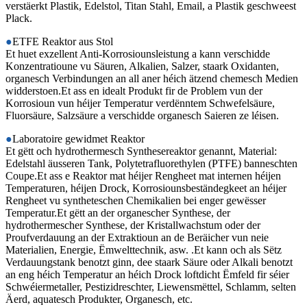
verstäerkt Plastik, Edelstol, Titan Stahl, Email, a Plastik geschweest
Plack.
●
ETFE Reaktor aus Stol
Et huet exzellent Anti-Korrosiounsleistung a kann verschidde
Konzentratioune vu Säuren, Alkalien, Salzer, staark Oxidanten,
organesch Verbindungen an all aner héich ätzend chemesch Medien
widderstoen.Et ass en idealt Produkt fir de Problem vun der
Korrosioun vun héijer Temperatur verdënntem Schwefelsäure,
Fluorsäure, Salzsäure a verschidde organesch Saieren ze léisen.
●
Laboratoire gewidmet Reaktor
Et gëtt och hydrothermesch Synthesereaktor genannt, Material:
Edelstahl äusseren Tank, Polytetrafluorethylen (PTFE) banneschten
Coupe.Et ass e Reaktor mat héijer Rengheet mat internen héijen
Temperaturen, héijen Drock, Korrosiounsbeständegkeet an héijer
Rengheet vu syntheteschen Chemikalien bei enger gewësser
Temperatur.Et gëtt an der organescher Synthese, der
hydrothermescher Synthese, der Kristallwachstum oder der
Proufverdauung an der Extraktioun an de Beräicher vun neie
Materialien, Energie, Ëmwelttechnik, asw. .Et kann och als Sëtz
Verdauungstank benotzt ginn, dee staark Säure oder Alkali benotzt
an eng héich Temperatur an héich Drock loftdicht Ëmfeld fir séier
Schwéiermetaller, Pestizidreschter, Liewensmëttel, Schlamm, selten
Äerd, aquatesch Produkter, Organesch, etc.